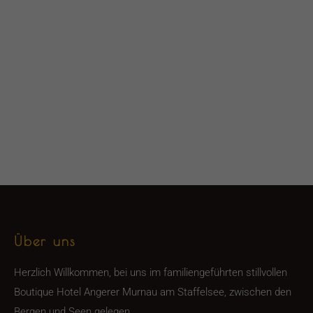
Über uns
Herzlich Willkommen, bei uns im familiengeführten stillvollen
Boutique Hotel Angerer Murnau am Staffelsee, zwischen den
Bergen und Seen gelegen.